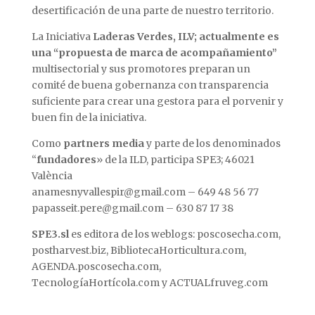
desertificación de una parte de nuestro territorio.
La Iniciativa
Laderas Verdes, ILV; actualmente es
una “propuesta de marca de acompañamiento”
multisectorial y sus promotores preparan un
comité de buena gobernanza con transparencia
suficiente para crear una gestora para el porvenir y
buen fin de la iniciativa.
Como
partners media
y parte de los denominados
“
fundadores
» de la ILD, participa SPE3; 46021
València
anamesnyvallespir@gmail.com – 649 48 56 77
papasseit.pere@gmail.com – 630 87 17 38
SPE3.sl
es editora de los weblogs: poscosecha.com,
postharvest.biz, BibliotecaHorticultura.com,
AGENDA.poscosecha.com,
TecnologíaHortícola.com y ACTUALfruveg.com