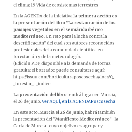
el clima; 15 Vida de ecosistemas terrestres
En la AGENDA de la Iniciativa
la primera acción es
la presentación del libro “La restauración de los
paisajes vegetales en el semiárido ibérico
mediterráneo.
Un reto para la lucha contra la
desertificación” del cual son autores reconocidos
profesionales de la comunidad científica en
forestación y de la meteorología.
(Edición PDF, disponible a la demanda de forma
gratuita; el borrador puede consultarse aquí:
https://issuu.com/horticulturaposcosecha/docs/0_-
_forestar_-_indice
La presentación del libro
tendrá lugar en Murcia,
el 26 de junio.
Ver AQUÍ, en la AGENDAPoscosecha
En este acto,
Murcia el 26 de Junio
, habrá también
la presentación del “
Manifiesto Mediterráneo
” -la
Carta de Murcia- cuyo objetivo es agrupar y